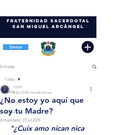
Fraternidad Sacerdotal
San Miguel Arcángel
Donar
Entrada
Todas
FSSM
Todas
5 dic 2018
2 min de lectura
¿No estoy yo aquí que
Español
soy tu Madre?
Ingles
Actualizado:
23 jul 2019
"¿Cuix amo nican nica 