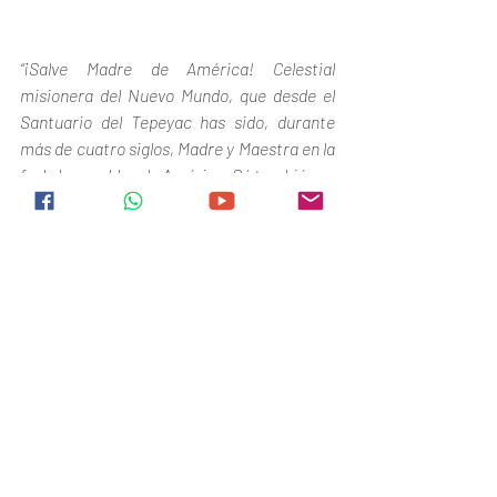
“¡Salve Madre de América! Celestial 
misionera del Nuevo Mundo, que desde el 
Santuario del Tepeyac has sido, durante 
más de cuatro siglos, Madre y Maestra en la 
fe de los pueblos de América. Sé también su 
amparo y sálvalos oh Inmaculada María; 
asiste a sus gobernantes, infunde nuevo 
celo a sus Prelados, aumenta las virtudes 
en el clero; y conserva siempre la fe en el 
pueblo”
(Oración compuesta por el santo Juan 
XXIII 
en honor a Santa María de Guadalupe)
Español