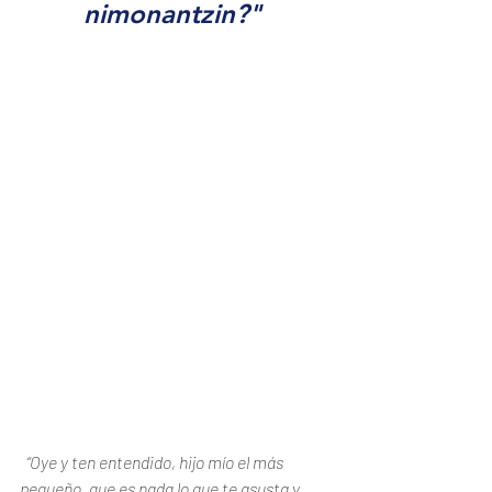
nimonantzin?" 
“Oye y ten entendido, hijo mío el más 
pequeño, que es nada lo que te asusta y 