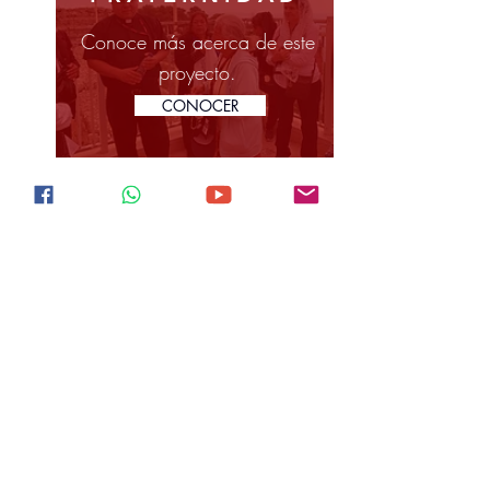
Conoce más acerca de este
proyecto.
CONOCER
misiones fssm
LIBRO DE san
miguel arcángel
Este pequeño libro que trata de San
Miguel el Arcángel pretende juntar la
información asequible de él y ponerla
en manos de aquellas personas que
desean renovar y fortalecer su fe.